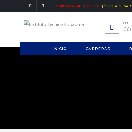
INGRESAR AL AULA VIRTUAL
|
CUENTA DE PAG
TELF
(06)
INICIO
CARRERAS