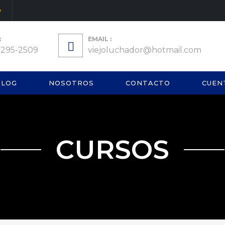
O
:
EMAIL :
 295-2509
viejoluchador@hotmail.com
BLOG
NOSOTROS
CONTACTO
CUEN
CURSOS